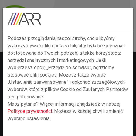
Podczas przeglądania naszej strony, chcielibyśmy
wykorzystywać pliki cookies tak, aby była bezpieczna i
dostosowana do Twoich potrzeb, a także korzystać z
narzędzi analitycznych i marketingowych. Jeśli
wybierzesz opcję „Przejdź do serwisu”, będziemy
Agencja Rozwoju
stosować pliki cookies. Możesz także wybrać
Regionalnego S.A.
„Ustawienia zaawansowane” i dokonać szczegółowych
wyborów, które z plików Cookie od Zaufanych Partnerów
będą stosowane.
Spółka akcyjna o kapitale mieszanym, akcjonariusze: Gmina
Masz pytania? Więcej informacji znajdziesz w naszej
Bielsko-Biała, Skarb Państwa, jednostki samorządów
Polityce prywatności
. Możesz w każdej chwili zmienić
terytorialnych i przedsiębiorstwa działające w regionie bielskim.
wybrane ustawienia.
PRZYDATNE LINKI