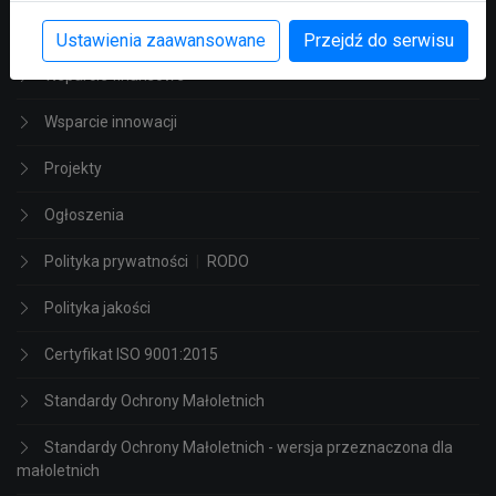
Aktualności
Ustawienia zaawansowane
Przejdź do serwisu
Wsparcie finansowe
Wsparcie innowacji
Projekty
Ogłoszenia
Polityka prywatności
|
RODO
Polityka jakości
Certyfikat ISO 9001:2015
Standardy Ochrony Małoletnich
Standardy Ochrony Małoletnich - wersja przeznaczona dla
małoletnich