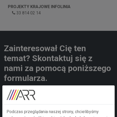
PROJEKTY KRAJOWE INFOLINIA
33 814 02 14
Zainteresował Cię ten
temat? Skontaktuj się z
nami za pomocą poniższego
formularza.
Twoje imie i nazwisko
Podczas przeglądania naszej strony, chcielibyśmy
Nazwa firmy