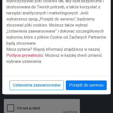
wykorzystywać pliki cookies tak, aby była bezpieczna i
dostosowana do Twoich potrzeb, a także korzystać z
narzędzi analitycznych i marketingowych. Jeśli
Adre e-mail
wybierzesz opcję „Przejdź do serwisu”, będziemy
stosować pliki cookies. Możesz także wybrać
„Ustawienia zaawansowane” i dokonać szczegółowych
wyborów, które z plików Cookie od Zaufanych Partnerów
Numer telefonu
będą stosowane.
Masz pytania? Więcej informacji znajdziesz w naszej
Polityce prywatności
. Możesz w każdej chwili zmienić
wybrane ustawienia.
Treść zapytania
Ustawienia zaawansowane
Przejdź do serwisu