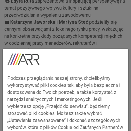
🎭
Edyta Ruta
zaprezentowała inspirującą perspektywę na
temat pozytywnego wpływu kultury i sztuki na
przeciwdziałanie wypaleniu zawodowemu.
💼
Katarzyna Jaworska i Martyna Steć
podzieliły się
cennymi obserwacjami z lokalnego rynku pracy, wskazując
na konkretne przykłady pożądanych kompetencji miękkich
w codziennej pracy menedżerów, rekruterów i
pracodawców.
Serdecznie dziękujemy
Urban Culture Institute – City of
Weaves
za gościnę i przyjazną atmosferę!
Podczas przeglądania naszej strony, chcielibyśmy
wykorzystywać pliki cookies tak, aby była bezpieczna i
🚀 Już wkrótce rozpoczniemy planowanie działań
dostosowana do Twoich potrzeb, a także korzystać z
pilotażowych w ramach projektu! Osoby zainteresowane
narzędzi analitycznych i marketingowych. Jeśli
tematyką rozwoju kompetencji miękkich i ich znaczeniem w
wybierzesz opcję „Przejdź do serwisu”, będziemy
środowisku pracy zapraszamy do kontaktu z zespołem
stosować pliki cookies. Możesz także wybrać
ARR S.A.:
Patrycją Węgrzyn
i
Anną Janczyk-Zabrocką
.
„Ustawienia zaawansowane” i dokonać szczegółowych
wyborów, które z plików Cookie od Zaufanych Partnerów