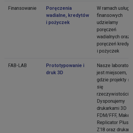
Finansowanie
Poręczenia
W ramach usług
wadialne, kredytów
finansowych
i pożyczek
udzielamy
poręczeń
wadialnych oraz
poręczeń kredyt
i pożyczek
FAB-LAB
Prototypowanie i
Nasze laboratori
druk 3D
jest miejscem,
gdzie projekty st
się
rzeczywistością.
Dysponujemy
drukarkami 3D
FDM/FFF, Maker
Replicator Plus, 2
Z18 oraz drukark