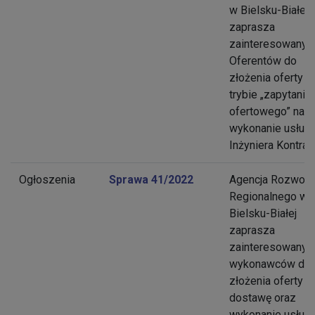
w Bielsku-Białej
zaprasza
zainteresowanyc
Oferentów do
złożenia oferty w
trybie „zapytania
ofertowego” na
wykonanie usługi
Inżyniera Kontrak
Ogłoszenia
Sprawa 41/2022
Agencja Rozwoju
Regionalnego w
Bielsku-Białej
zaprasza
zainteresowanyc
wykonawców do
złożenia oferty n
dostawę oraz
wykonanie usługi