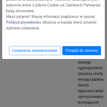
finansową wskut
wyborów, które z plików Cookie od Zaufanych Partnerów
pandemii COVID
będą stosowane.
albo wskutek
Masz pytania? Więcej informacji znajdziesz w naszej
agresji Rosji na
Polityce prywatności
. Możesz w każdej chwili zmienić
Ukrainę.
wybrane ustawienia.
Ogłoszenia
Sprawa 02/2023
Agencja Rozwoju
Regionalnego S.A
Ustawienia zaawansowane
Przejdź do serwisu
zaprasza
wydawnictwa o
zasięgu
ogólnopolskim d
złożenia oferty n
emisję/publikację
dwóch
ogłoszeń/artyku
sponsorowanych
promujących