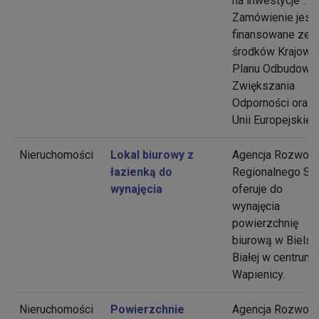
na inwestycje".
Zamówienie jest
finansowane ze
środków Krajowe
Planu Odbudowy 
Zwiększania
Odporności oraz
Unii Europejskiej.
Nieruchomości
Lokal biurowy z
Agencja Rozwoju
łazienką do
Regionalnego S.
wynajęcia
oferuje do
wynajęcia
powierzchnię
biurową w Bielsk
Białej w centrum
Wapienicy.
Nieruchomości
Powierzchnie
Agencja Rozwoju