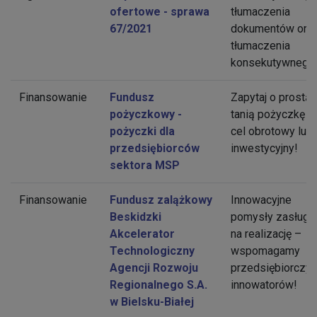
ofertowe - sprawa
tłumaczenia
67/2021
dokumentów ora
tłumaczenia
konsekutywnego
Finansowanie
Fundusz
Zapytaj o prostą i
pożyczkowy -
tanią pożyczkę n
pożyczki dla
cel obrotowy lub
przedsiębiorców
inwestycyjny!
sektora MSP
Finansowanie
Fundusz zalążkowy
Innowacyjne
Beskidzki
pomysły zasługu
Akcelerator
na realizację –
Technologiczny
wspomagamy
Agencji Rozwoju
przedsiębiorczy
Regionalnego S.A.
innowatorów!
w Bielsku-Białej