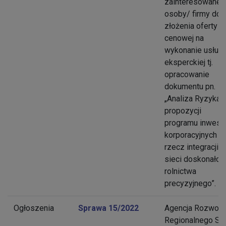
zainteresowane
osoby/ firmy do
złożenia oferty
cenowej na
wykonanie usługi
eksperckiej tj.
opracowanie
dokumentu pn.
„Analiza Ryzyka d
propozycji
programu inwesty
korporacyjnych n
rzecz integracji
sieci doskonałoś
rolnictwa
precyzyjnego”.
Ogłoszenia
Sprawa 15/2022
Agencja Rozwoju
Regionalnego S.A