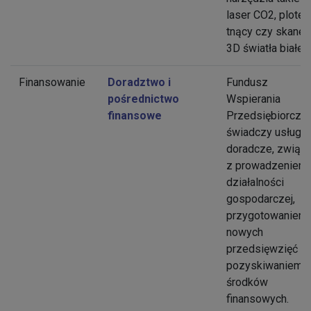
laser CO2, ploter
tnący czy skaner
3D światła białeg
Finansowanie
Doradztwo i
Fundusz
pośrednictwo
Wspierania
finansowe
Przedsiębiorczoś
świadczy usługi
doradcze, związ
z prowadzeniem
działalności
gospodarczej,
przygotowaniem
nowych
przedsięwzięć i 
pozyskiwaniem
środków
finansowych.