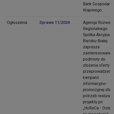
Bank Gospodars
Krajowego
Ogłoszenia
Sprawa 11/2024
Agencja Rozwoju
Regionalnego
Spółka Akcyjna w
Bielsku-Białej
zaprasza
zainteresowane
podmioty do
złożenia oferty n
przeprowadzeni
kampanii
informacyjno-
promocyjnej dla
potrzeb realizacji
projektu pn.
„HoReCa - Dotacj