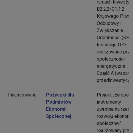
ramach Inwestycj
B2.2.2/G1.1.2
Krajowego Planu
Odbudowy i
Zwiększania
Odporności (KPO)
Instalacje OZE
realizowane prz
społeczności
energetyczne
Część A (wsparc
przedinwestycyjn
Finansowanie
Pożyczki dla
Projekt „Europejs
Podmiotów
instrumenty
Ekonomii
zwrotne na rzecz
Społecznej
rozwoju ekonomi
społecznej”
realizowany prze