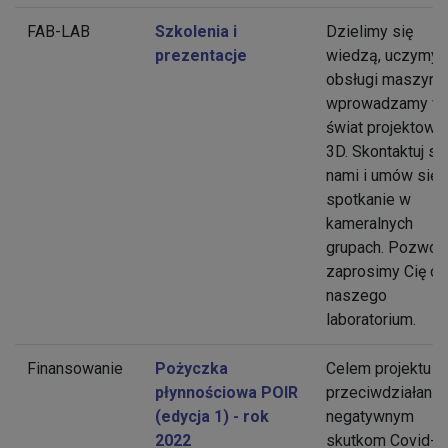
FAB-LAB
Szkolenia i
Dzielimy się
prezentacje
wiedzą, uczymy
obsługi maszyn i
wprowadzamy w
świat projektowa
3D. Skontaktuj si
nami i umów się 
spotkanie w
kameralnych
grupach. Pozwól,
zaprosimy Cię do
naszego
laboratorium.
Finansowanie
Pożyczka
Celem projektu je
płynnościowa POIR
przeciwdziałanie
(edycja 1) - rok
negatywnym
2022
skutkom Covid-1