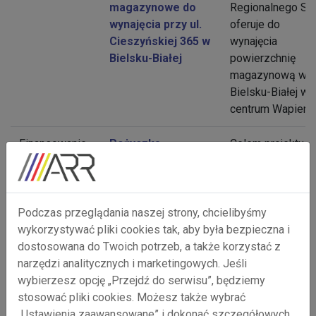
magazynowe do
Regionalnego S.
wynajęcia przy ul.
oferuje do
Cieszyńskiej 365 w
wynajęcia
Bielsku-Białej
powierzchnię
magazynową w
Bielsku-Białej w
centrum Wapienic
Finansowanie
Pożyczka
Celem projektu je
płynnościowa POIR
przeciwdziałanie
(edycja 2) - rok
negatywnym
2023
skutkom sytuacji
gospodarczej pr
Podczas przeglądania naszej strony, chcielibyśmy
wsparcie
wykorzystywać pliki cookies tak, aby była bezpieczna i
pożyczkami
dostosowana do Twoich potrzeb, a także korzystać z
przedsiębiorstw,
narzędzi analitycznych i marketingowych. Jeśli
które mają
wybierzesz opcję „Przejdź do serwisu”, będziemy
problemy z
stosować pliki cookies. Możesz także wybrać
płynnością
„Ustawienia zaawansowane” i dokonać szczegółowych