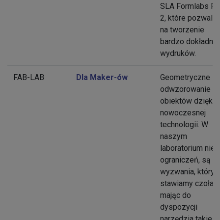
SLA Formlabs F
2, które pozwalaj
na tworzenie
bardzo dokładny
wydruków.
FAB-LAB
Dla Maker-ów
Geometryczne
odwzorowanie
obiektów dzięki
nowoczesnej
technologii. W
naszym
laboratorium nie
ograniczeń, są
wyzwania, który
stawiamy czoła,
mając do
dyspozycji
narzędzia takie j