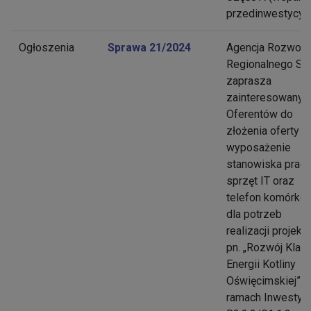
przedinwestycyjn
Ogłoszenia
Sprawa 21/2024
Agencja Rozwoju
Regionalnego S.A
zaprasza
zainteresowanyc
Oferentów do
złożenia oferty n
wyposażenie
stanowiska prac
sprzęt IT oraz
telefon komórko
dla potrzeb
realizacji projektu
pn. „Rozwój Klast
Energii Kotliny
Oświęcimskiej” 
ramach Inwestycj