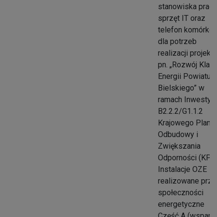
stanowiska prac
sprzęt IT oraz
telefon komórko
dla potrzeb
realizacji projektu
pn. „Rozwój Klast
Energii Powiatu
Bielskiego” w
ramach Inwestycj
B2.2.2/G1.1.2
Krajowego Planu
Odbudowy i
Zwiększania
Odporności (KPO)
Instalacje OZE
realizowane prz
społeczności
energetyczne
Część A (wsparc