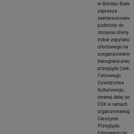
w Bielsku-Białej
zaprasza
zainteresowane
podmioty do
złożenia oferty w
trybie zapytania
ofertowego na
zorganizowanie
transgranicznego
przeglądu (sekcji
Filmowego
Dziedzictwa
Kulturowego,
zwanej dalej sekc
FDK w ramach
organizowanego
Cieszynie
Przeglądu
Filmowego pn.