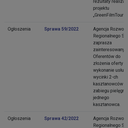
rezultaty realizacj
projektu
„GreenFilmTouris
Ogłoszenia
Sprawa 59/2022
Agencja Rozwoju
Regionalnego S.A
zaprasza
zainteresowanyc
Oferentów do
złożenia oferty n
wykonanie usługi
wycinki 2-ch
kasztanowców o
zabiegu pielęgnac
jednego
kasztanowca.
Ogłoszenia
Sprawa 42/2022
Agencja Rozwoju
Regionalnego S.A