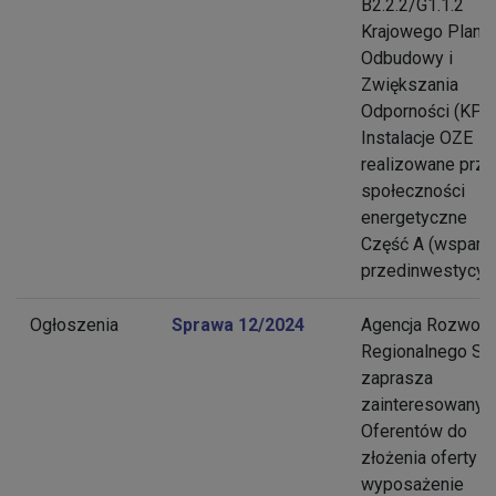
B2.2.2/G1.1.2
Krajowego Planu
Odbudowy i
Zwiększania
Odporności (KPO)
Instalacje OZE
realizowane prz
społeczności
energetyczne
Część A (wsparc
przedinwestycyjn
Ogłoszenia
Sprawa 12/2024
Agencja Rozwoju
Regionalnego S.A
zaprasza
zainteresowanyc
Oferentów do
złożenia oferty n
wyposażenie