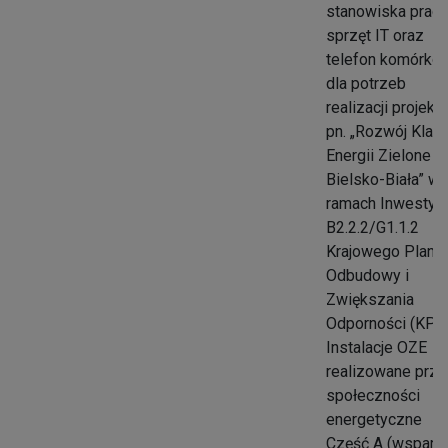
stanowiska prac
sprzęt IT oraz
telefon komórko
dla potrzeb
realizacji projektu
pn. „Rozwój Klast
Energii Zielone
Bielsko-Biała” w
ramach Inwestycj
B2.2.2/G1.1.2
Krajowego Planu
Odbudowy i
Zwiększania
Odporności (KPO)
Instalacje OZE
realizowane prz
społeczności
energetyczne
Część A (wsparc