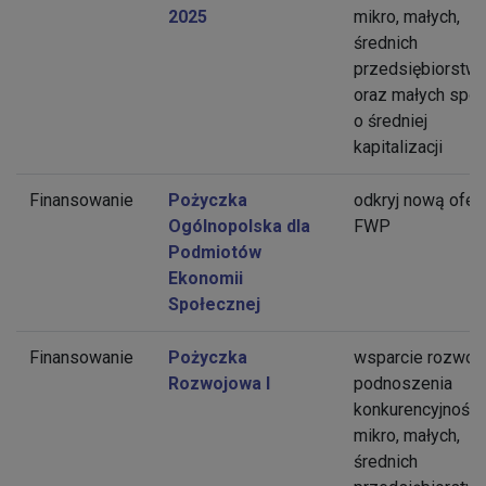
2025
mikro, małych,
średnich
przedsiębiorstw
oraz małych spół
o średniej
kapitalizacji
Finansowanie
Pożyczka
odkryj nową ofer
Ogólnopolska dla
FWP
Podmiotów
Ekonomii
Społecznej
Finansowanie
Pożyczka
wsparcie rozwoju
Rozwojowa I
podnoszenia
konkurencyjnośc
mikro, małych,
średnich