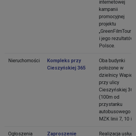
internetowej
kampanii
promocyjnej
projektu
„GreenFilmTouris
i jego rezultatów
Polsce.
Nieruchomości
Kompleks przy
Oba budynki
Cieszyńskiej 365
położone w
dzielnicy Wapien
przy ulicy
Cieszyńskiej 365
(100m od
przystanku
autobusowego
MZK linii 7, 10 i 
Ogłoszenia
Zaproszenie
Realizacja usługi