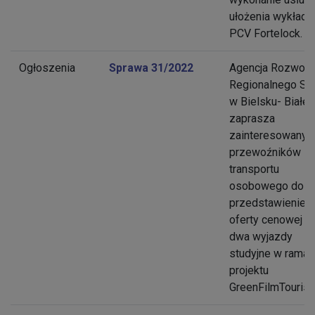
ułożenia wykładz
PCV Fortelock.
Ogłoszenia
Sprawa 31/2022
Agencja Rozwoju
Regionalnego S.A
w Bielsku- Białej
zaprasza
zainteresowanyc
przewoźników
transportu
osobowego do
przedstawienie
oferty cenowej n
dwa wyjazdy
studyjne w ramac
projektu
GreenFilmTouris