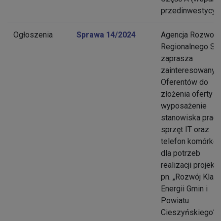
przedinwestycyjn
Ogłoszenia
Sprawa 14/2024
Agencja Rozwoju
Regionalnego S.A
zaprasza
zainteresowanyc
Oferentów do
złożenia oferty n
wyposażenie
stanowiska prac
sprzęt IT oraz
telefon komórko
dla potrzeb
realizacji projektu
pn. „Rozwój Klast
Energii Gmin i
Powiatu
Cieszyńskiego” 